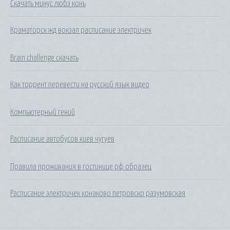
Скачать минус любэ конь
Краматорск жд вокзал расписание электричек
Brain challenge скачать
Как торрент перевести на русский язык видео
Компьютерный гений
Расписание автобусов киев чугуев
Правила проживания в гостинице рф образец
Расписание электричек конаково петровско разумовская