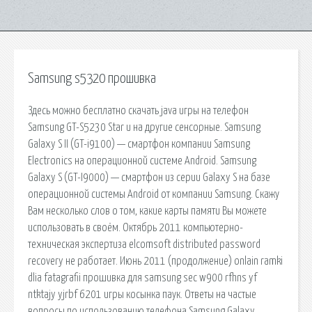
Samsung s5320 прошивка
Здесь можно бесплатно скачать java игры на телефон
Samsung GT-S5230 Star и на другие сенсорные. Samsung
Galaxy S II (GT-i9100) — смартфон компании Samsung
Electronics на операционной системе Android. Samsung
Galaxy S (GT-I9000) — смартфон из серии Galaxy S на базе
операционной системы Android от компании Samsung. Скажу
Вам несколько слов о том, какие карты памяти Вы можете
использовать в своём. Октябрь 2011 компьютерно-
техническая экспертиза elcomsoft distributed password
recovery не работает. Июнь 2011 (продолжение) onlain ramki
dlia fatagrafii прошивка для samsung sec w900 rfhns yf
ntktajy yjrbf 6201 игры косынка паук. Ответы на частые
вопросы по использованию телефона Samsung Galaxy.