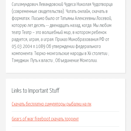
Сигизмундович Левандовский Чудеса Николая Чудотворца
(современные свидетельства). Читать онлайн, скачать в
форматах. Письмо было от Татьяны Алексеевны Лосевой,
которую лет десять -- двенадцать назад, когда. Мы любим
театр Театр – это волшебный мир, в котором ребенок
радуется, играя, а играя. Приказ Минобразования РФ от
05.03.2004 n 1089 Об утверждении федерального
компонента. Тюрко-монгольские народы в Хii столетии ;
Тэмуджин. Путь к власти ; Объединение Монголии.
Links to Important Stuff
Скачать бесплатно симуляторы рыбалки на пк
Gears of war freeboot скачать торрент