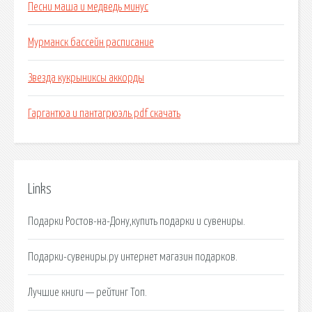
Песни маша и медведь минус
Мурманск бассейн расписание
Звезда кукрыниксы аккорды
Гаргантюа и пантагрюэль pdf скачать
Links
Подарки Ростов-на-Дону,купить подарки и сувениры.
Подарки-сувениры.ру интернет магазин подарков.
Лучшие книги — рейтинг Топ.