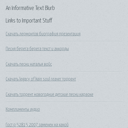
An Informative Text Blurb
Links to Important Stuff
Скачать лермонтов биография презентация
Песня берега берега текст и аккорды
Скачать песни наталья войс
Скачать legacy of kain soul reaver торрент
Скачать торрент новогодние детские песни караоке
Комплименты аудио
Гост р 52815 2007 заменен на какой