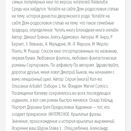
самых популярных книг по версии читателей Лайвлиба.
Среди них найдутся. Читайте на сайте Дом-родословия статью
на тему: история династии дворянского рода. Читайте на
сайте Дом-родословия статью на тему: что такое семейные
традиции, определение. Читать книгу Блокадная книга онлайн.
Автор: Даниил Гранин, Алесь Адамович. Авторы: М. Анри, Р.
Бернет, Э. Левинас, А. Мальдине, Ж.-Л. Марион, М. Мерло-
Понти, М. Ришир. Список книг отсортированных по названию,
первая буква. Любовное фэнтези, любовно-фантастические
романы Сортировать: По алфавиту По авторам. Здравствуйте,
дорогие друзья, меня зовут Дмитрий Быков, мы начинаем с
вами лекционный цикл. Автор: Серия (книга) Кол-во:
Описание Arbalet: Озборн: 1 Кн. Фэндом: Marvel Comics.
Посвящение Катаеву сохранялось во всех последующих
изданиях, а вот сам роман быстро менялся. Оскар Уайльд.
Портрет Дориана Грея Предисловие Художник — тот, кто
создает прекрасное. ИНТЕРЕСНОЕ. Крылатые фразы.
Значение, происхождение и история крылатых выражений.
Искренне ваш Шурик Глава 1 . Отец ребенка, Александр