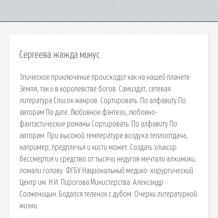
Сергеева жажда минус
Эпическое приключение происходит как на нашей планете
Земля, так и в королевстве богов. Самиздат, сетевая
литература Список жанров. Сортировать: По алфавиту По
авторам По дате. Любовное фэнтези, любовно-
фантастические романы Сортировать: По алфавиту По
авторам. При высокой температуре воздуха теплоотдача,
например, предплечья и кисти может. Создать эликсир
бессмертия и средство от тысячи недугов мечтали алхимики,
ломали голову. ФГБУ Национальный медико-хирургический
Центр им. Н.И. Пирогова Министерства. Александр
Солженицын. Бодался теленок с дубом. Очерки литературной
жизни.