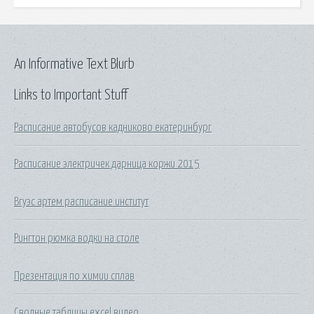
An Informative Text Blurb
Links to Important Stuff
Расписание автобусов кадниково екатеринбург
Расписание электричек дарница коржи 2015
Вгуэс артем расписание институт
Рингтон рюмка водки на столе
Презентация по химии сплав
Сводные таблицы excel видео