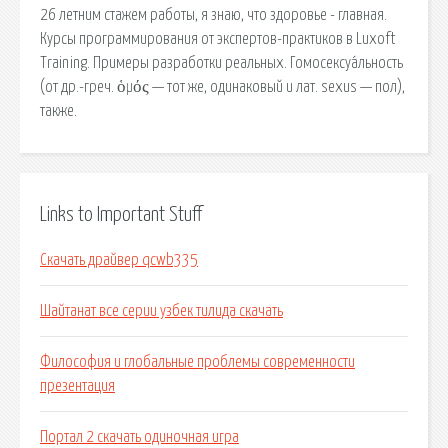
26 летним стажем работы, я знаю, что здоровье - главная.
Курсы программирования от экспертов-практиков в Luxoft
Training. Примеры разработки реальных. Гомосексуа́льность
(от др.-греч. ὁμός — тот же, одинаковый и лат. sexus — пол),
также.
Links to Important Stuff
Скачать драйвер qcwb335
Шайтанат все серии узбек тилида скачать
Философия и глобальные проблемы современности
презентация
Портал 2 скачать одиночная игра