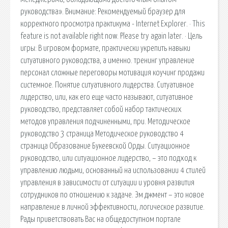
руководства». Внимание: Рекомендуемый браузер для
корректного просмотра практикума - Internet Explorer. · This
feature is not available right now. Please try again later. · Цель
игры: В игровом формате, практически укрепить навыки
ситуативного руководства, а именно. тренинг управление
персонал сложные переговоры мотивация коучинг продажи
системное. Понятие ситуативного лидерства. Ситуативное
лидерство, или, как его еще часто называют, ситуативное
руководство, представляет собой набор тактических
методов управления подчиненными, при. Методическое
руководство 3 страница Методическое руководство 4
страница Образование Букеевской Орды. Ситуационное
руководство, или ситуационное лидерство, – это подход к
управлению людьми, основанный на использовании 4 стилей
управления в зависимости от ситуации и уровня развития
сотрудников по отношению к задаче. Эм джмент – это новое
направление в личной эффективности, логическое развитие.
Рады приветствовать Вас на общедоступном портале