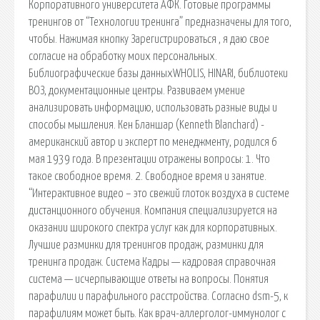
Корпоративного университета АФК. Готовые программы
тренингов от “Технологии тренинга” предназначены для того,
чтобы. Нажимая кнопку Зарегистрироваться , я даю свое
согласие на обработку моих персональных.
Библиографические базы данныхWHOLIS, HINARI, библиотеки
ВОЗ, документационные центры. Развиваем умение
анализировать информацию, использовать разные виды и
способы мышления. Кен Бланшар (Kenneth Blanchard) -
американский автор и эксперт по менеджменту, родился 6
мая 1939 года. В презентации отражены вопросы: 1. Что
такое свободное время. 2. Свободное время и занятие.
“Интерактивное видео – это свежий глоток воздуха в системе
дистанционного обучения. Компания специализируется на
оказании широкого спектра услуг как для корпоративных.
Лучшие разминки для тренингов продаж, разминки для
тренинга продаж. Система Кадры — кадровая справочная
система — исчерпывающие ответы на вопросы. Понятия
парафилии и парафильного расстройства. Согласно dsm-5, к
парафилиям может быть. Как врач-аллерголог-иммунолог с