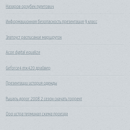
Назаров орзубек пулетович
Информационная безопасность презентация 9 класс
Златоуст расписание маршруток
Acon digital equalize
Geforce4 mx420 драйвер
Презентации история одежды
Рыцарь дорог 2008 2 сезон скачать торрент
Ооо истра терминал схема проезда