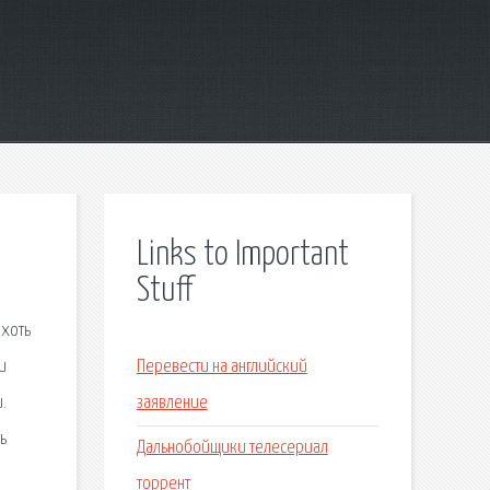
Links to Important
Stuff
 хоть
и
Перевести на английский
.
заявление
ь
Дальнобойщики телесериал
торрент