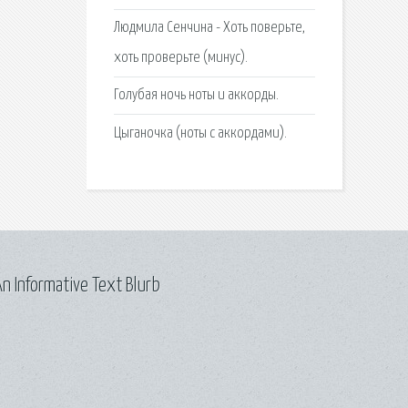
Людмила Сенчина - Хоть поверьте,
хоть проверьте (минус).
Голубая ночь ноты и аккорды.
Цыганочка (ноты с аккордами).
n Informative Text Blurb