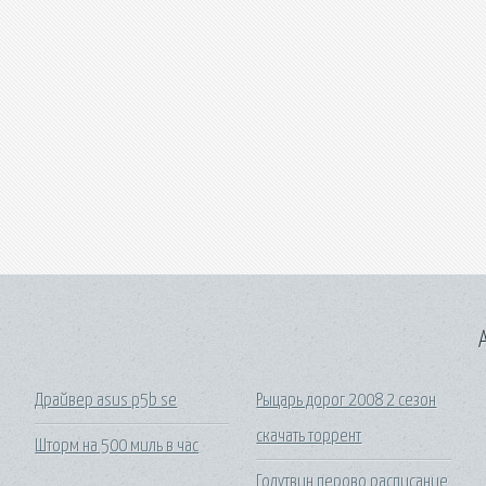
A
Драйвер asus p5b se
Рыцарь дорог 2008 2 сезон
скачать торрент
Шторм на 500 миль в час
Голутвин перово расписание