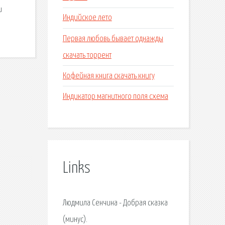
и
Индийское лето
Первая любовь бывает однажды
скачать торрент
Кофейная книга скачать книгу
Индикатор магнитного поля схема
Links
Людмила Сенчина - Добрая сказка
(минус).