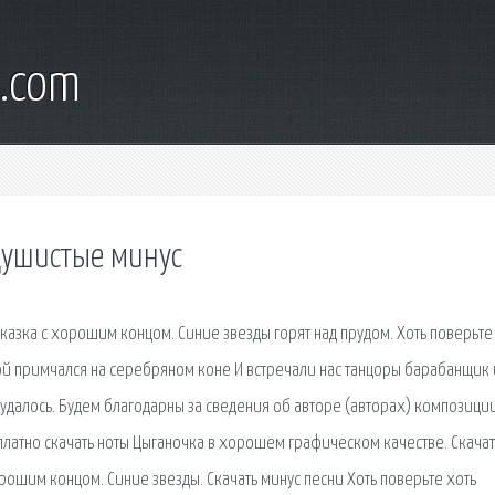
l.com
душистые минус
казка с хорошим концом. Синие звезды горят над прудом. Хоть поверьте
ной примчался на серебряном коне И встречали нас танцоры барабанщик 
е удалось. Будем благодарны за сведения об авторе (авторах) композиции
латно скачать ноты Цыганочка в хорошем графическом качестве. Скачат
рошим концом. Синие звезды. Скачать минус песни Хоть поверьте хоть