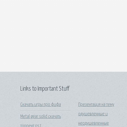
Links to Important Stuff
Скачать игры про фифа
Презентация на тему
одушевленные и
Metal gear solid скачать
неодушевленные
торрент ps1