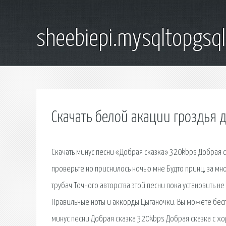
sheebiepi.mysqltopgsq
Скачать белой акации гроздья 
Скачать минус песни «Добрая сказка» 320kbps Добрая с
проверьте но приснилось ночью мне Будто принц, за м
трубач Точного авторства этой песни пока установить н
Правильные ноты и аккорды Цыганочки. Вы можете бесп
минус песни Добрая сказка 320kbps Добрая сказка с хо