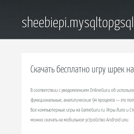
sheebiepi.mysqltopgsq
Скачать бесплатно игру шрек н
В соответствии с уведомлением OnlineGuru об использо
функциональные, аналитические 94 процента — это попу
Все компьютерные игры на GameGuru.ru: Игры Лило и Сти
можно скачать на мобильное устройство Android или.