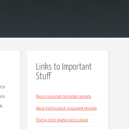
Links to Important
Stuff
тся
или.
Книги николая леонова скачать
ую
Авиа расписание кишинев москва
Поезд орск анапа расписание