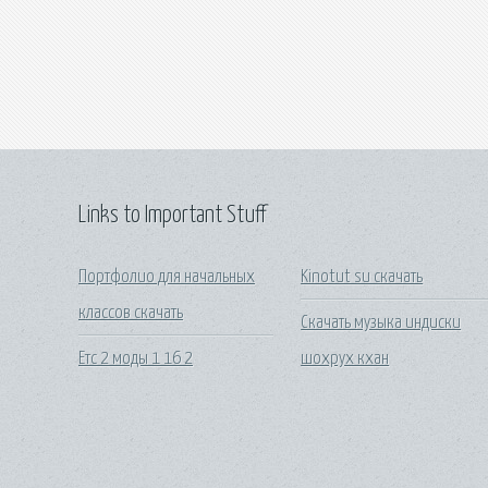
Links to Important Stuff
Портфолио для начальных
Kinotut su скачать
классов скачать
Скачать музыка индиски
Етс 2 моды 1 16 2
шохрух кхан