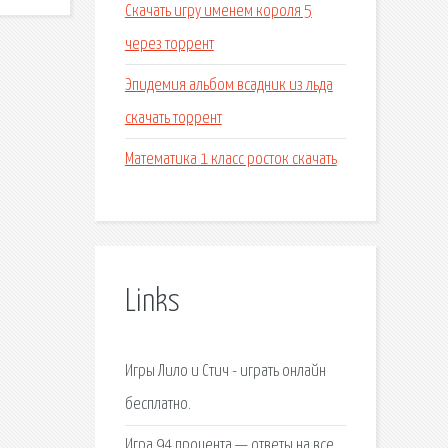
Скачать игру именем короля 5
через торрент
Эпидемия альбом всадник из льда
скачать торрент
Математика 1 класс росток скачать
Links
Игры Лило и Стич - играть онлайн
бесплатно.
Игра 94 процента — ответы на все