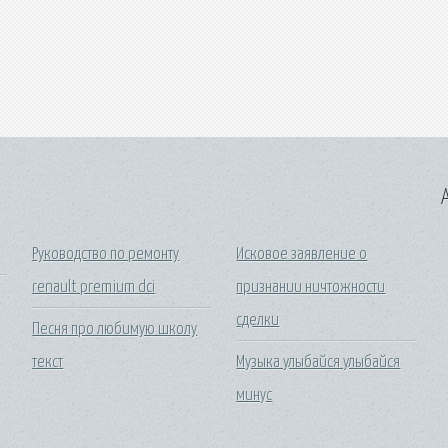
A
Руководство по ремонту
Исковое заявление о
renault premium dci
признании ничтожности
сделки
Песня про любимую школу
текст
Музыка улыбайся улыбайся
минус