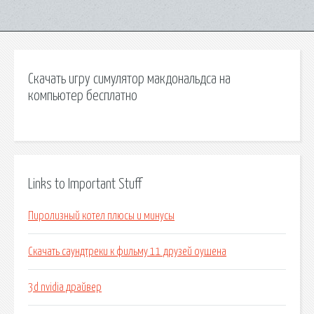
Скачать игру симулятор макдональдса на
компьютер бесплатно
Links to Important Stuff
Пиролизный котел плюсы и минусы
Скачать саундтреки к фильму 11 друзей оушена
3d nvidia драйвер