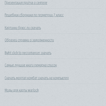
Презентация притча о сеятеле
Решебник сборника по геометрии 7 класс
Картинки брюс ли скачать
Образец справки о задолженности
Right click to necromancer скачать
Самые лучшие книги ремарка список
Скачать мортал комбат скачать на компьютер
Моды для карты warlock