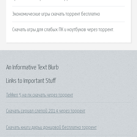
Экономические игры скачать торрент бесплатно
Скачать игры для слабых ПК и ноутбуков через торрент.
An Informative Text Blurb
Links to Important Stuff
Tekken 5 на пк скачать через торрент
Скачать сериал слепой 2014 через торрент
Скачать книги дарьи донцовой бесплатно торрент