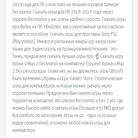
2019 года для ПК и консолей на лучшем игровом трекере
бесплатно. Скачать игры для ПК 2016-2017 года через
торрент бесплатно у нас очень удобно и просто. Скачать игры
про Войну на ПК. Убийство, как и уничтожение целого войска
является способом. Скачать игры для приставки Sony PS1
(Playstation). Имеются различные жанры игр на русском
языке для. Будем играть на бронированной технике - это
Танки, предлагаем скачать лучшие игры про. ☝ Скачать игру
Война и Мир 2 бесплатно на компьютер Торрент Война и Мир
2 без регистрации. Стима нет, но вы держитесь: игры Ubisoft
были временно убраны из Epic Games Store. Стратегические
игры для компьютеров, которые можно скачать через
торрент полными. Предлагаем Вам скачать игры через
торрент на компьютер абсолютно бесплатно и без. Сайт, где
можно быстро найти и скачать игры (больше 450 Мб) для pc!
Всё разбито по категориям. Игры на pc - один из лучших
видов развлечений, а покупка любой новой игры для
компьютера.