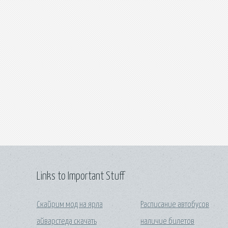
Links to Important Stuff
Скайрим мод на ярла
Расписание автобусов
айварстеда скачать
наличие билетов