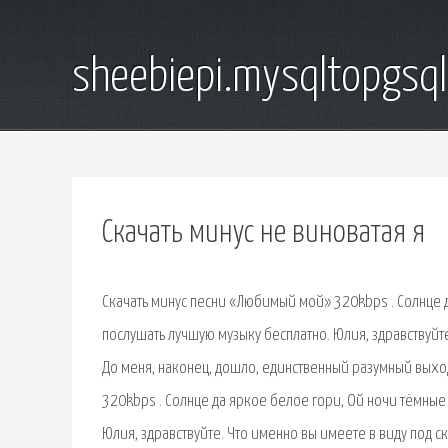
sheebiepi.mysqltopgsq
Скачать минус не виноватая я
Скачать минус песни «Любимый мой» 320kbps . Солнце д
послушать лучшую музыку бесплатно. Юлия, здравствуйте
До меня, наконец, дошло, единственный разумный выход 
320kbps . Солнце да яркое белое гори, Ой ночи тёмные 
Юлия, здравствуйте. Что именно вы имеете в виду под с