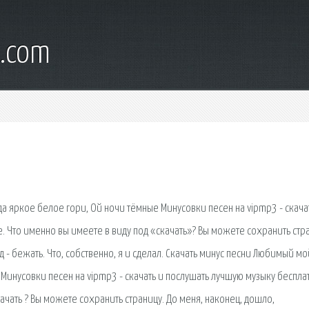
l.com
а яркое белое гори, Ой ночи тёмные Минусовки песен на vipmp3 - скача
. Что именно вы имеете в виду под «скачать»? Вы можете сохранить стр
- бежать. Что, собственно, я и сделал. Скачать минус песни Любимый мо
Минусовки песен на vipmp3 - скачать и послушать лучшую музыку беспла
качать ? Вы можете сохранить страницу. До меня, наконец, дошло,