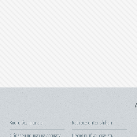
A
Книги белянина а
Rat race enter shikari
Образец приказ на доплату
Песня питбуль скачать