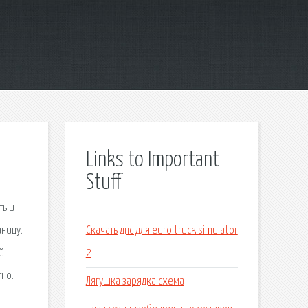
Links to Important
Stuff
ть и
аницу.
Скачать дпс для euro truck simulator
й
2
тно.
Лягушка зарядка схема