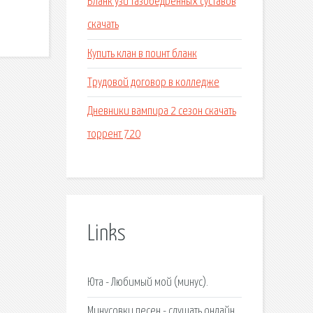
Бланк узи тазобедренных суставов
скачать
Купить клан в поинт бланк
Трудовой договор в колледже
Дневники вампира 2 сезон скачать
торрент 720
Links
Юта - Любимый мой (минус).
Минусовки песен - слушать онлайн