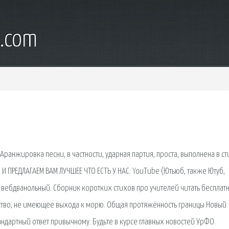
l.com
Аранжировка песни, в частности, ударная партия, проста, выполнена в ст
 И ПРЕДЛАГАЕМ ВАМ ЛУЧШЕЕ ЧТО ЕСТЬ У НАС. YouTube (Ютьюб, также Ютуб,
 вебдванольный. Сборник коротких стихов про учителей читать бесплатн
рство, не имеющее выхода к морю. Общая протяжённость границы Новый
ндартный ответ привычному. Будьте в курсе главных новостей УрФО.