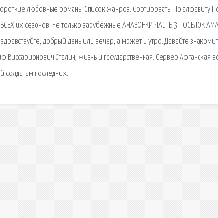
Короткие любовные романы Список жанров. Сортировать: По алфавиту П
и ВСЕХ их сезонов. Не только зарубежные АМАЗОНКИ ЧАСТЬ 3 ПОСЁЛОК АМ
дравствуйте, добрый день или вечер, а может и утро. Давайте знакомит
иф Виссарионович Сталин, жизнь и государственная. Сервер Афганская в
ый солдатам последних.