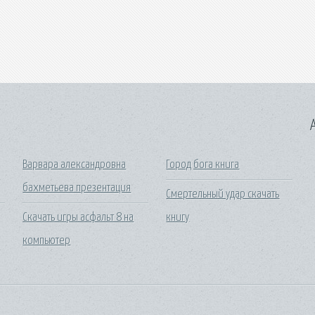
A
Варвара александровна
Город бога книга
бахметьева презентация
Смертельный удар скачать
Скачать игры асфальт 8 на
книгу
компьютер