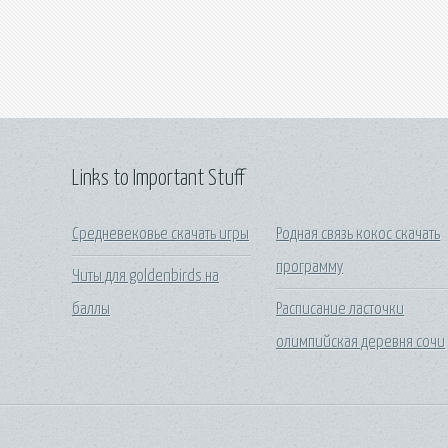
Links to Important Stuff
Средневековье скачать игры
Родная связь кокос скачать
программу
Читы для goldenbirds на
баллы
Расписание ласточки
олимпийская деревня сочи