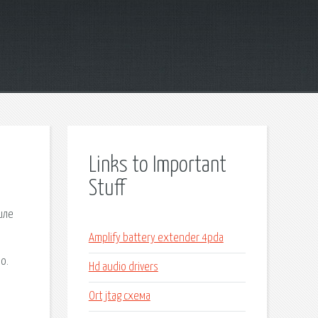
Links to Important
Stuff
иле
Amplify battery extender 4pda
о.
Hd audio drivers
Ort jtag схема