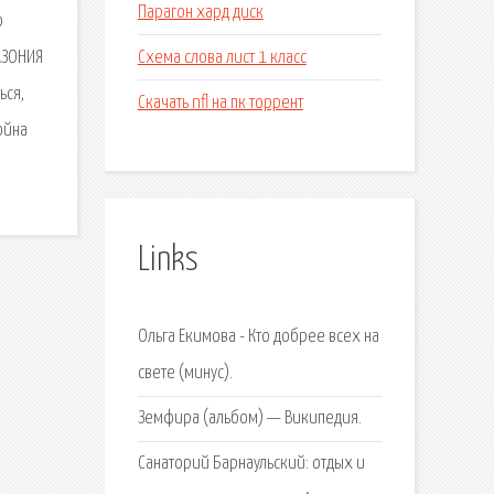
Парагон хард диск
о
Схема слова лист 1 класс
АЗОНИЯ
ься,
Скачать nfl на пк торрент
ойна
Links
Ольга Екимова - Кто добрее всех на
свете (минус).
Земфира (альбом) — Википедия.
Санаторий Барнаульский: отдых и