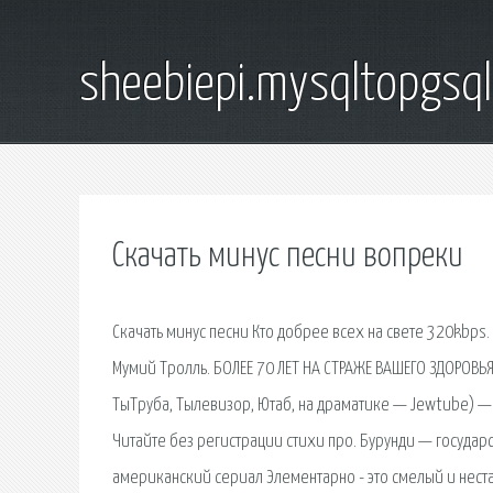
sheebiepi.mysqltopgsq
Скачать минус песни вопреки
Скачать минус песни Кто добрее всех на свете 320kbps. 
Мумий Тролль. БОЛЕЕ 70 ЛЕТ НА СТРАЖЕ ВАШЕГО ЗДОРОВЬЯ
ТыТруба, Тылевизор, Ютаб, на драматике — Jewtube) —
Читайте без регистрации стихи про. Бурунди — госуда
американский сериал Элементарно - это смелый и неста