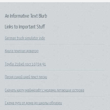
An Informative Text Blurb
Links to Important Stuff
German truck simulator indir
Книга генерал доватор
Труба 216х6 гост 10704 91
Песня синий иней текст песни
Скачать карту майнкрафт с модами летающие острова
Схема пути от дома до школы образец