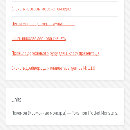
Скачать корсары морская империя
Песня мери леди мери слушать текст
Книги николая леонова скачать
Правила дорожнього руху для 1 класу презентація
Скачать драйвера для клавиатуры genius kb 110
Links
Покемон (Карманные монстры) — Pokemon (Pocket Monsters.