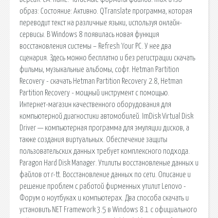
образ: Состояние: Активно. QTranslate программа, которая
переводит текст на различные языки, используя онлайн-
сервисы. В Windows 8 появилась новая функция
восстановления системы – Refresh Your PC. У нее два
сценария. Здесь можно бесплатно и без регистрации скачать
фильмы, музыкальные альбомы, софт. Hetman Partition
Recovery - скачать Hetman Partition Recovery 2.8, Hetman
Partition Recovery - мощный инструмент с помощью.
Интернет-магазин качественного оборудования для
компьютерной диагностики автомобилей. ImDisk Virtual Disk
Driver — компьютерная программа для эмуляции дисков, а
также создания виртуальных. Обеспечение защиты
пользовательских данных требует комплексного подхода.
Paragon Hard Disk Manager. Утилиты восстановленые данных и
файлов от r-tt. Восстановление данных по сети. Описание и
решение проблем с работой фирменных утилит Lenovo -
Форум о ноутбуках и компьютерах. Два способа скачать и
установить NET Framework 3.5 в Windows 8.1 с официального