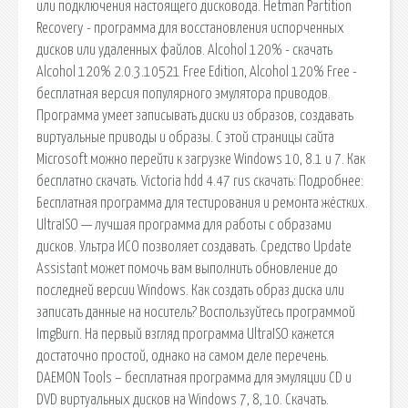
или подключения настоящего дисковода. Hetman Partition
Recovery - программа для восстановления испорченных
дисков или удаленных файлов. Alcohol 120% - скачать
Alcohol 120% 2.0.3.10521 Free Edition, Alcohol 120% Free -
бесплатная версия популярного эмулятора приводов.
Программа умеет записывать диски из образов, создавать
виртуальные приводы и образы. С этой страницы сайта
Microsoft можно перейти к загрузке Windows 10, 8.1 и 7. Как
бесплатно скачать. Victoria hdd 4.47 rus скачать: Подробнее:
Бесплатная программа для тестирования и ремонта жёстких.
UltraISO — лучшая программа для работы с образами
дисков. Ультра ИСО позволяет создавать. Средство Update
Assistant может помочь вам выполнить обновление до
последней версии Windows. Как создать образ диска или
записать данные на носитель? Воспользуйтесь программой
ImgBurn. На первый взгляд программа UltraISO кажется
достаточно простой, однако на самом деле перечень.
DAEMON Tools – бесплатная программа для эмуляции CD и
DVD виртуальных дисков на Windows 7, 8, 10. Скачать.