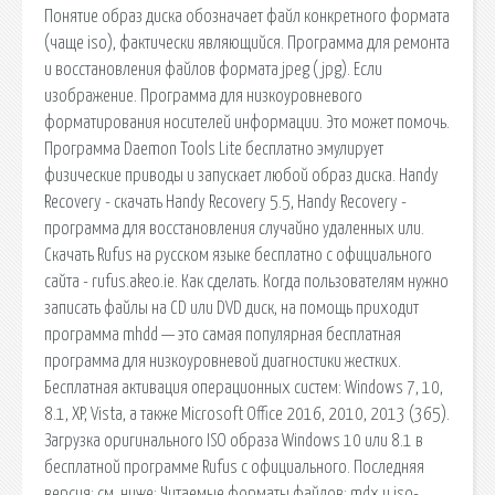
Понятие образ диска обозначает файл конкретного формата
(чаще iso), фактически являющийся. Программа для ремонта
и восстановления файлов формата jpeg (jpg). Если
изображение. Программа для низкоуровневого
форматирования носителей информации. Это может помочь.
Программа Daemon Tools Lite бесплатно эмулирует
физические приводы и запускает любой образ диска. Handy
Recovery - скачать Handy Recovery 5.5, Handy Recovery -
программа для восстановления случайно удаленных или.
Скачать Rufus на русском языке бесплатно с официального
сайта - rufus.akeo.ie. Как сделать. Когда пользователям нужно
записать файлы на CD или DVD диск, на помощь приходит
программа mhdd — это самая популярная бесплатная
программа для низкоуровневой диагностики жестких.
Бесплатная активация операционных систем: Windows 7, 10,
8.1, XP, Vista, а также Microsoft Office 2016, 2010, 2013 (365).
Загрузка оригинального ISO образа Windows 10 или 8.1 в
бесплатной программе Rufus с официального. Последняя
версия: см. ниже: Читаемые форматы файлов: mdx и iso-