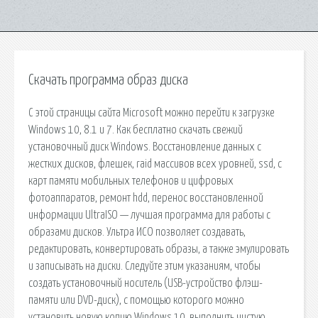
Скачать программа образ диска
С этой страницы сайта Microsoft можно перейти к загрузке
Windows 10, 8.1 и 7. Как бесплатно скачать свежий
установочный диск Windows. Восстановление данных с
жестких дисков, флешек, raid массивов всех уровней, ssd, c
карт памяти мобильных телефонов и цифровых
фотоаппаратов, ремонт hdd, перенос восстановленной
информации UltraISO — лучшая программа для работы с
образами дисков. Ультра ИСО позволяет создавать,
редактировать, конвертировать образы, а также эмулировать
и записывать на диски. Следуйте этим указаниям, чтобы
создать установочный носитель (USB-устройство флэш-
памяти или DVD-диск), с помощью которого можно
установить новую копию Windows 10, выполнить чистую