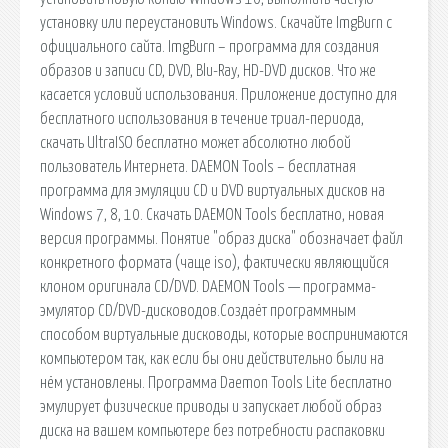
установку или переустановить Windows. Скачайте ImgBurn с
официального сайта. ImgBurn – программа для создания
образов и записи CD, DVD, Blu-Ray, HD-DVD дисков. Что же
касается условий использования. Приложение доступно для
бесплатного использования в течение триал-периода,
скачать UltraISO бесплатно может абсолютно любой
пользователь Интернета. DAEMON Tools – бесплатная
программа для эмуляции CD и DVD виртуальных дисков на
Windows 7, 8, 10. Скачать DAEMON Tools бесплатно, новая
версия программы. Понятие "образ диска" обозначает файл
конкретного формата (чаще iso), фактически являющийся
клоном оригинала CD/DVD. DAEMON Tools — программа-
эмулятор CD/DVD-дисководов.Создаёт программным
способом виртуальные дисководы, которые воспринимаются
компьютером так, как если бы они действительно были на
нём установлены. Программа Daemon Tools Lite бесплатно
эмулирует физические приводы и запускает любой образ
диска на вашем компьютере без потребности распаковки