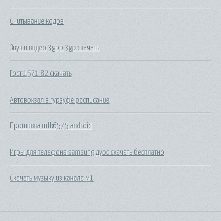
Считывание кодов
Звук и видео 3gpp 3gp скачать
Гост 1571 82 скачать
Автовокзал в гурзуфе расписание
Прошивка mtk6575 android
Игры для телефона samsung дуос скачать бесплатно
Скачать музыку из канала м1