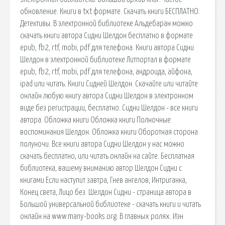
обновление. Книги в txt формате. Скачать книги БЕСПЛАТНО.
Детективы. В электронной библиотеке Альдебаран можно
скачать книги автора Сидни Шелдон бесплатно в формате
epub, fb2, rtf, mobi, pdf для телефона. Книги автора Сидни
Шелдон в электронной библиотеке Литпортал в формате
epub, fb2, rtf, mobi, pdf для телефона, андроида, айфона,
ipad или читать. Книги Сидней Шелдон. Скачайте или читайте
онлайн любую книгу автора Сидни Шелдон в электронном
виде без регистрации, бесплатно. Сидни Шелдон - все книги
автора. Обложка книги Обложка книги Полночные
воспоминания Шелдон. Обложка книги Оборотная сторона
полуночи. Все книги автора Сидни Шелдон у нас можно
скачать бесплатно, или читать онлайн на сайте. Бесплатная
библиотека, вашему вниманию автор Шелдон Сидни с
книгами Если наступит завтра, Гнев ангелов, Интриганка,
Конец света, Лицо без. Шелдон Сидни - страница автора в
Большой универсальной библиотеке - скачать книги и читать
онлайн на www.many-books.org. В главных ролях. Иэн