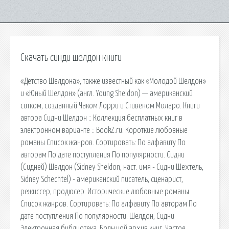
Скачать синди шелдон книги
«Детство Шелдона», также известный как «Молодой Шелдон»
и «Юный Шелдон» (англ. Young Sheldon) — американский
ситком, созданный Чаком Лорри и Стивеном Моларо. Книги
автора Сидни Шелдон :: Коллекция бесплатных книг в
электронном варианте :: BookZ.ru. Короткие любовные
романы Список жанров. Сортировать: По алфавиту По
авторам По дате поступления По популярности. Сидни
(Сидней) Шелдон (Sidney Sheldon, наст. имя - Сидни Шехтель,
Sidney Schechtel) - американский писатель, сценарист,
режиссер, продюсер. Исторические любовные романы
Список жанров. Сортировать: По алфавиту По авторам По
дате поступления По популярности. Шелдон, Сидни
Электронная библиотека. Большой архив книг. Частое