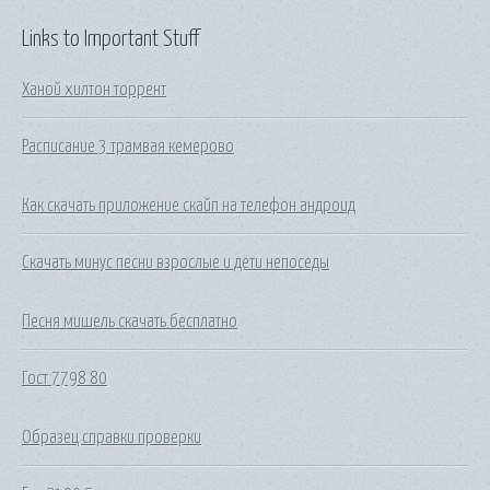
Links to Important Stuff
Ханой хилтон торрент
Расписание 3 трамвая кемерово
Как скачать приложение скайп на телефон андроид
Скачать минус песни взрослые и дети непоседы
Песня мишель скачать бесплатно
Гост 7798 80
Образец справки проверки