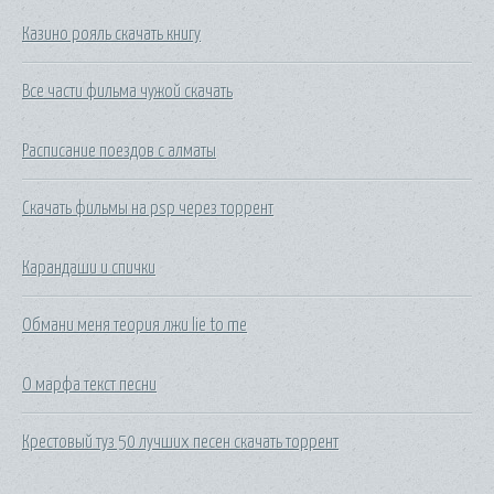
Казино рояль скачать книгу
Все части фильма чужой скачать
Расписание поездов с алматы
Скачать фильмы на psp через торрент
Карандаши и спички
Обмани меня теория лжи lie to me
О марфа текст песни
Крестовый туз 50 лучших песен скачать торрент