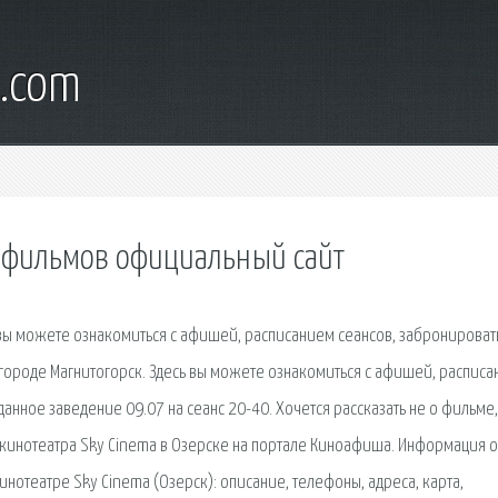
l.com
е фильмов официальный сайт
ь вы можете ознакомиться с афишей, расписанием сеансов, забронироват
в городе Магнитогорск. Здесь вы можете ознакомиться с афишей, распис
данное заведение 09.07 на сеанс 20-40. Хочется рассказать не о фильме,
 кинотеатра Sky Cinema в Озерске на портале Киноафиша. Информация о
нотеатре Sky Cinema (Озерск): описание, телефоны, адреса, карта,