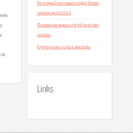
Расходный кассовый ордер бланк
скачать word 2014
льма.
Фильмы на андроид в hd качестве
ky
скачать
ь
Группа крови гитара аккорды
тов.
Links