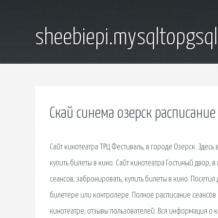
sheebiepi.mysqltopgsq
Скай синема озерск расписани
Сайт кинотеатра ТРЦ Фестиваль, в городе Озерск. Здес
купить билеты в кино. Сайт кинотеатра Гостиный двор, 
сеансов, забронировать, купить билеты в кино. Посетил 
билетере или контролере. Полное расписание сеансов
кинотеатре, отзывы пользователей. Вся информация о ки