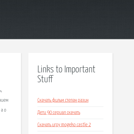
Links to Important
Stuff
ь,
анием
Скачать фильм степан разин
 а о
Дети 90 сериал скачать
Скачать игру mogeko castle 2