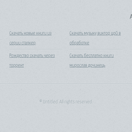
A
Скачать новые книги из
Скачать музыку виктор цой в
серии сталкер
обработке
Рождество скачать через
Скачать бесплатно книги
торрент
мирослав дочинець
© Untitled. All rights reserved.