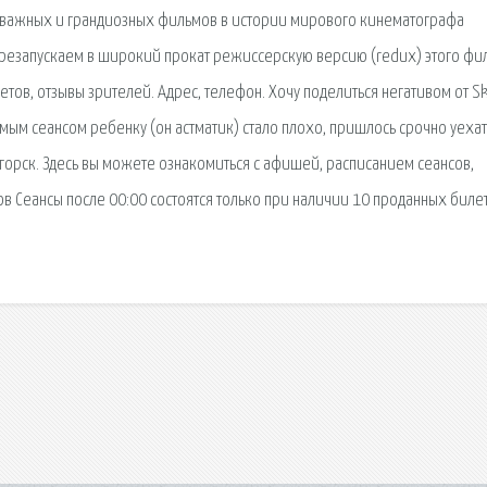
ых важных и грандиозных фильмов в истории мирового кинематографа
ерезапускаем в широкий прокат режиссерскую версию (redux) этого фи
етов, отзывы зрителей. Адрес, телефон. Хочу поделиться негативом от S
амым сеансом ребенку (он астматик) стало плохо, пришлось срочно уехат
горск. Здесь вы можете ознакомиться с афишей, расписанием сеансов,
ов Сеансы после 00:00 состоятся только при наличии 10 проданных биле