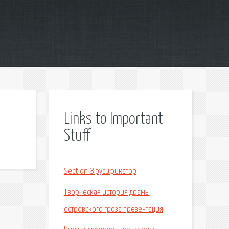
Links to Important
Stuff
Section 8 русификатор
Творческая история драмы
островского гроза презентация