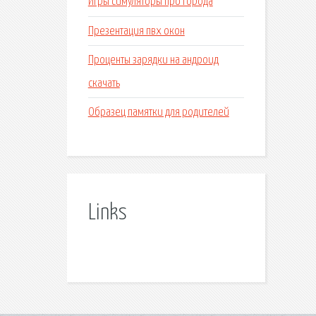
Игры симуляторы про города
Презентация пвх окон
Проценты зарядки на андроид
скачать
Образец памятки для родителей
Links