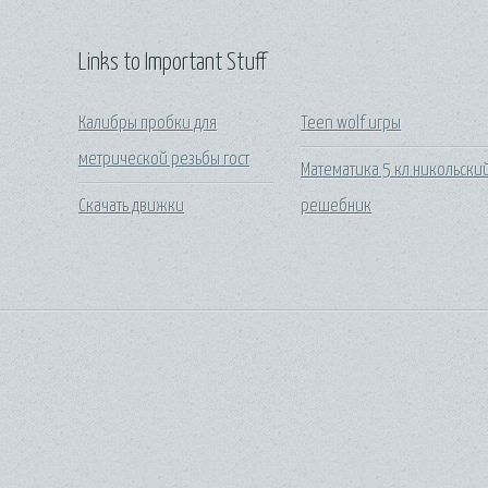
Links to Important Stuff
Калибры пробки для
Teen wolf игры
метрической резьбы гост
Математика 5 кл никольски
Скачать движки
решебник