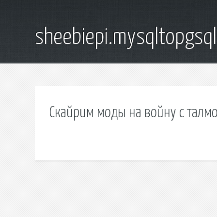
sheebiepi.mysqltopgsq
Скайрим моды на войну с талм