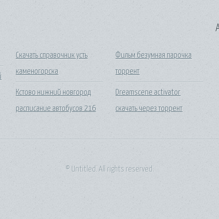
A
Скачать справочник усть
Фильм безумная парочка
каменогорска
торрент
й
Кстово нижний новгород
Dreamscene activator
расписание автобусов 216
скачать через торрент
© Untitled. All rights reserved.