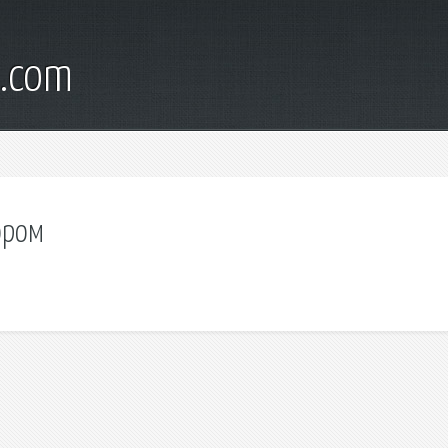
l.com
ором