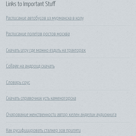
Links to Important Stuff
Расписание автобусов из мурманска в колу
Расписание полетов ростов москва
Скачать игру где можно ездить на тракторах
Collage на андроид скачать
Словарь соус
Скачать справочник усть каменогорска
Очарование женственности автор хелен анделин аудиокнига
Как русифицировать сталкер зов припяти