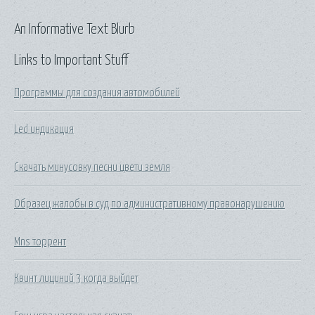
An Informative Text Blurb
Links to Important Stuff
Программы для создания автомобилей
Led индикация
Скачать минусовку песни цвети земля
Образец жалобы в суд по административному правонарушению
Mns торрент
Квинт лициний 3 когда выйдет