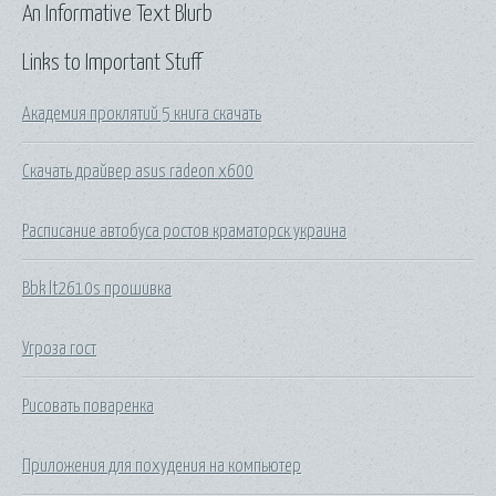
An Informative Text Blurb
Links to Important Stuff
Академия проклятий 5 книга скачать
Скачать драйвер asus radeon x600
Расписание автобуса ростов краматорск украина
Bbk lt2610s прошивка
Угроза гост
Рисовать поваренка
Приложения для похудения на компьютер