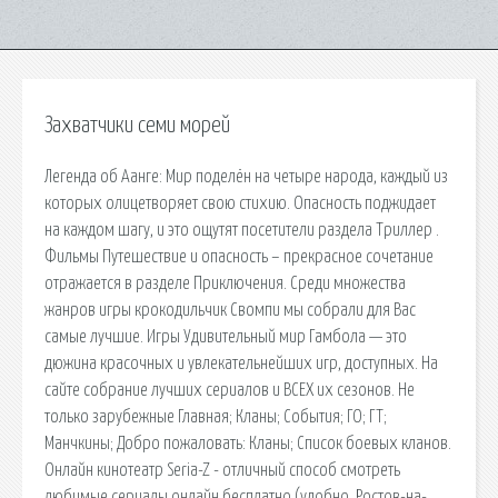
Захватчики семи морей
Легенда об Аанге: Мир поделён на четыре народа, каждый из
которых олицетворяет свою стихию. Опасность поджидает
на каждом шагу, и это ощутят посетители раздела Триллер .
Фильмы Путешествие и опасность – прекрасное сочетание
отражается в разделе Приключения. Среди множества
жанров игры крокодильчик Свомпи мы собрали для Вас
самые лучшие. Игры Удивительный мир Гамбола — это
дюжина красочных и увлекательнейших игр, доступных. На
сайте собрание лучших сериалов и ВСЕХ их сезонов. Не
только зарубежные Главная; Кланы; События; ГО; ГТ;
Манчкины; Добро пожаловать: Кланы; Список боевых кланов.
Онлайн кинотеатр Seria-Z - отличный способ смотреть
любимые сериалы онлайн бесплатно (удобно. Ростов-на-