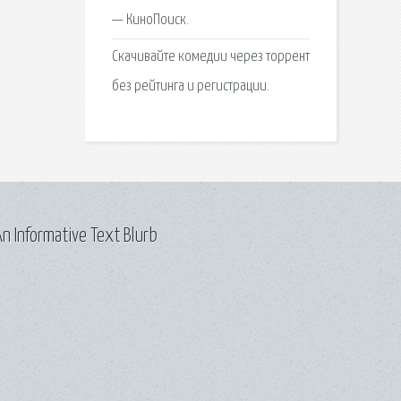
— КиноПоиск.
Скачивайте комедии через торрент
без рейтинга и регистрации.
n Informative Text Blurb