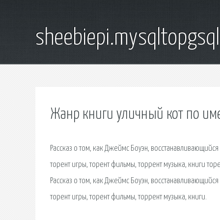
sheebiepi.mysqltopgsq
Жанр книги уличный кот по им
Рассказ о том, как Джеймс Боуэн, восстанавливающийся
торент игры, торент фильмы, торрент музыка, книги тор
Рассказ о том, как Джеймс Боуэн, восстанавливающийся
торент игры, торент фильмы, торрент музыка, книги.