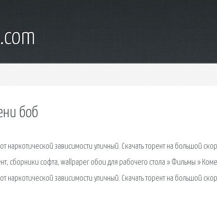
l.com
ени боб
 от наркотической зависимости уличный. Скачать торент на большой скор
ент, сборники софта, wallpaper обои для рабочего стола » Фильмы » Ком
 от наркотической зависимости уличный. Скачать торент на большой скор