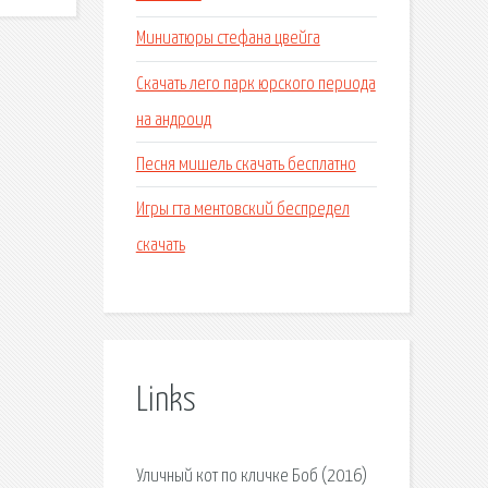
Миниатюры стефана цвейга
Скачать лего парк юрского периода
на андроид
Песня мишель скачать бесплатно
Игры гта ментовский беспредел
скачать
Links
Уличный кот по кличке Боб (2016)