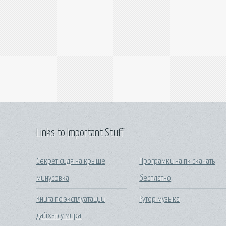
Links to Important Stuff
Секрет сидя на крыше
Програмки на пк скачать
минусовка
бесплатно
Книга по эксплуатации
Рутор музыка
дайхатсу мира