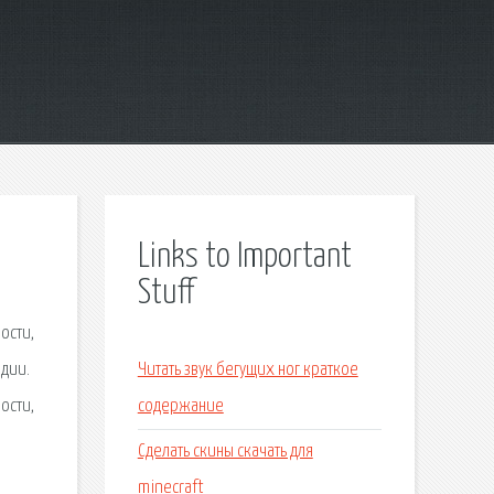
Links to Important
Stuff
ости,
едии.
Читать звук бегущих ног краткое
ости,
содержание
Сделать скины скачать для
minecraft