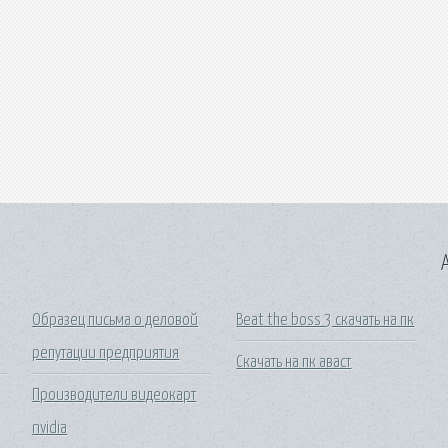
A
Образец письма о деловой
Beat the boss 3 скачать на пк
репутации предприятия
Скачать на пк аваст
Производители видеокарт
nvidia