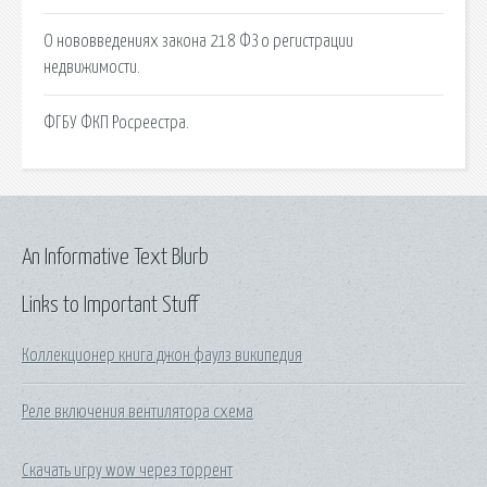
О нововведениях закона 218 ФЗ о регистрации
недвижимости.
ФГБУ ФКП Росреестра.
An Informative Text Blurb
Links to Important Stuff
Коллекционер книга джон фаулз википедия
Реле включения вентилятора схема
Скачать игру wow через торрент