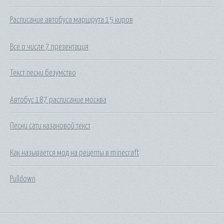
Расписание автобуса маршрута 15 киров
Все о числе 7 презентация
Текст песни безумство
Автобус 187 расписание москва
Песни сати казановой текст
Как называется мод на рецепты в minecraft
Pulldown