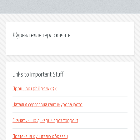
Журнал елле герл скачать
Links to Important Stuff
Прошивки philips w737
Наталья сергеевна гантимурова фото
Скачать кино дикари через торрент
Претензия к учителю образец