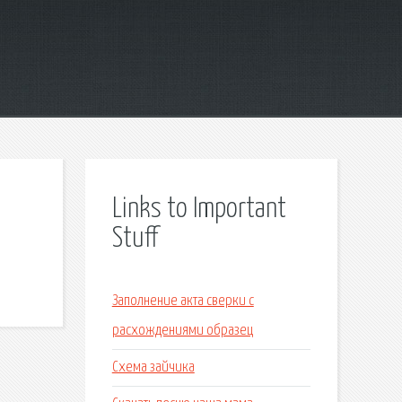
Links to Important
Stuff
Заполнение акта сверки с
расхождениями образец
Схема зайчика