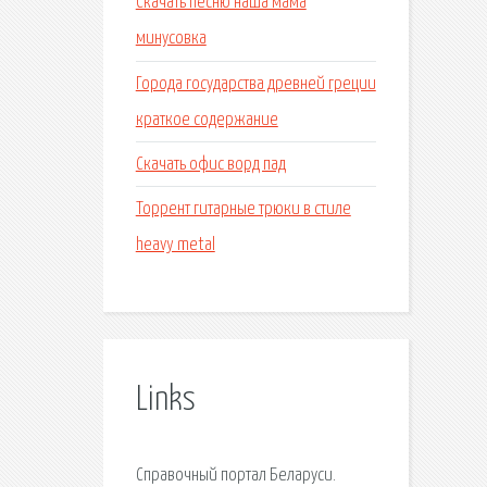
Скачать песню наша мама
минусовка
Города государства древней греции
краткое содержание
Скачать офис ворд пад
Торрент гитарные трюки в стиле
heavy metal
Links
Справочный портал Беларуси.