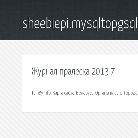
sheebiepi.mysqltopgsq
Журнал пралеска 2013 7
TamBy.info. Карта сайта. Беларусь. Органы власти. Город