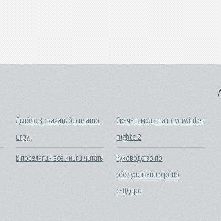
A
Дьябло 3 скачать бесплатно
Скачать моды на neverwinter
игру
nights 2
В поселягин все книги читать
Руководство по
обслуживанию рено
сандеро