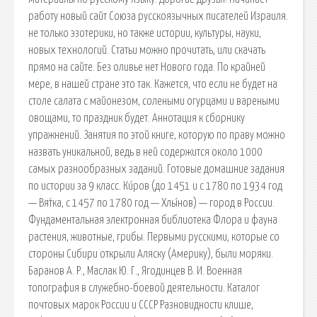
работу новый сайт Союза русскоязычных писателей Израиля.
не только эзотерики, но также истории, культуры, науки,
новых технологий. Статьи можно прочитать, или скачать
прямо на сайте. Без оливье нет Нового года. По крайней
мере, в нашей стране это так. Кажется, что если не будет на
столе салата с майонезом, солеными огурцами и вареными
овощами, то праздник будет. Аннотация к сборнику
упражнений. Занятия по этой книге, которую по праву можно
назвать уникальной, ведь в ней содержится около 1000
самых разнообразных заданий. Готовые домашние задания
по истории за 9 класс. Ки́ров (до 1451 и с 1780 по 1934 год
— Вя́тка, с 1457 по 1780 год — Хлы́нов) — город в России.
Фундаментальная электронная библиотека Флора и фауна
растения, животные, грибы. Первыми русскими, которые со
стороны Сибири открыли Аляску (Америку), были моряки.
Баранов А. Р., Маслак Ю. Г., Ягодинцев В. И. Военная
топография в служебно-боевой деятельности. Каталог
почтовых марок России и СССР Разновидности клише,