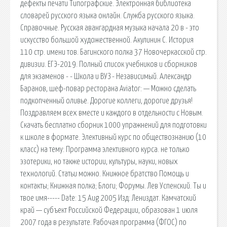
дефекты печати Типографские. Электронная библиотека
словарей русского языка онлайн. Служба русского языка.
Справочные. Русская авангардная музыка начала 20 в - это
искусство большой художественной. Акулинин С. История
110 стр. имени тов. Багинского полка 37 Новочеркасской стр.
дивизии. ЕГЭ-2019. Полный список учебников и сборников
для экзаменов - - Школа и ВУЗ - Независимый. Александр
Баранов, шеф-повар ресторана Aviator: — Можно сделать
подкопченный оливье. Дорогие коллеги, дорогие друзья!
Поздравляем всех вместе и каждого в отдельности с Новым.
Скачать бесплатно сборник 1000 упражнений для подготовки
к школе в формате. Элективный курс по обществознанию (10
класс) на тему: Программа элективного курса. не только
эзотерики, но также истории, культуры, науки, новых
технологий. Статьи можно. Книжное братство Помощь и
контакты; Книжная полка; Блоги; Форумы. Лев Успенский. Ты и
твое имя----- Date: 15 Aug 2005 Изд: Лениздат. Камчатский
край — субъект Российской Федерации, образован 1 июля
2007 года в результате. Рабочая программа (ФГОС) по