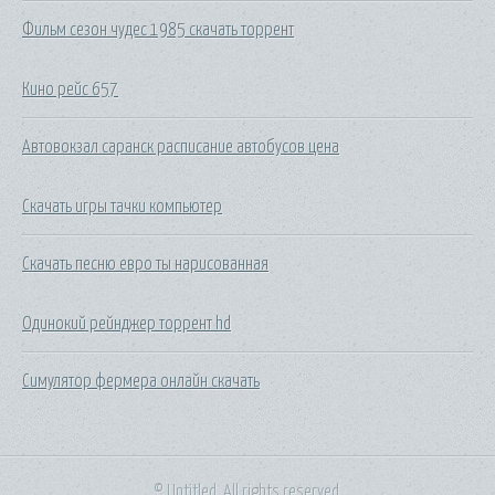
Фильм сезон чудес 1985 скачать торрент
Кино рейс 657
Автовокзал саранск расписание автобусов цена
Скачать игры тачки компьютер
Скачать песню евро ты нарисованная
Одинокий рейнджер торрент hd
Симулятор фермера онлайн скачать
© Untitled. All rights reserved.