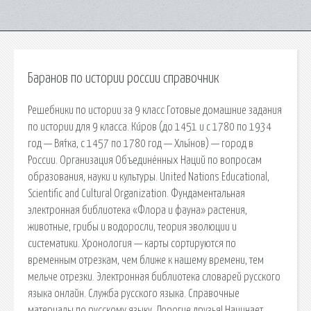
Баранов по истории россии справочник
Решебники по истории за 9 класс Готовые домашние задания
по истории для 9 класса. Ки́ров (до 1451 и с 1780 по 1934
год — Вя́тка, с 1457 по 1780 год — Хлы́нов) — город в
России. Организация Объединённых Наций по вопросам
образования, науки и культуры. United Nations Educational,
Scientific and Cultural Organization. Фундаментальная
электронная библиотека «Флора и фауна» растения,
животные, грибы и водоросли, теория эволюции и
систематики. Хронология — карты сортируются по
временным отрезкам, чем ближе к нашему времени, тем
мельче отрезки. Электронная библиотека словарей русского
языка онлайн. Служба русского языка. Справочные
материалы по русскому языку. Дорогие друзья! Начинает