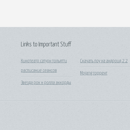
Links to Important Stuff
Кинотеатр сатурн тольятти
Скачать поу на андроид 2 2
расписание сеансов
Mojang торрент
Звезда рок н ролла аккорды