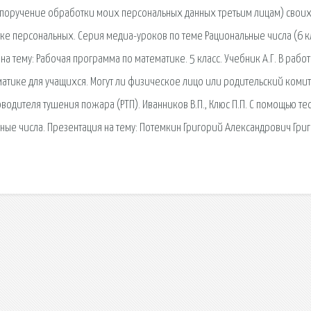
я поручение обработки моих персональных данных третьим лицам) свои
ке персональных. Серия медиа-уроков по теме Рациональные числа (6 к
на тему: Рабочая программа по математике. 5 класс. Учебник А.Г. В рабо
матике для учащихся. Могут ли физическое лицо или родительский комит
водителя тушения пожара (РТП). Иванников В.П., Клюс П.П. С помощью те
ные числа. Презентация на тему: Потемкин Григорий Александрович Гри