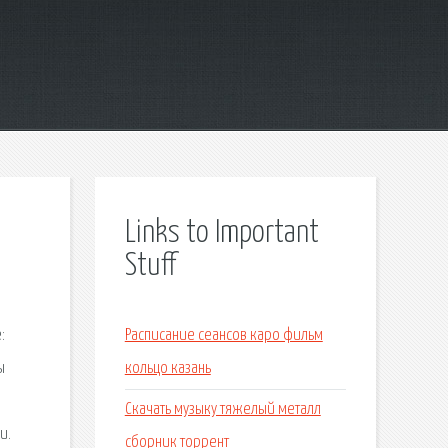
Links to Important
Stuff
:
Расписание сеансов каро фильм
ы
кольцо казань
Скачать музыку тяжелый металл
u.
сборник торрент