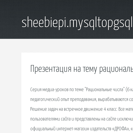
sheebiepi.mysqltopgsq
Презентация на тему рациональ
Серия медиа-уроков по теме "Рациональные числа" (6 к
педагогический опыт преподавания, вырабатываются соб
Решение задач на встречное движение 4 класс. Все ма
пользователями сайта и представлены на сайте исключ
официальный интернет-магазин издательств «ДРОФА», «В