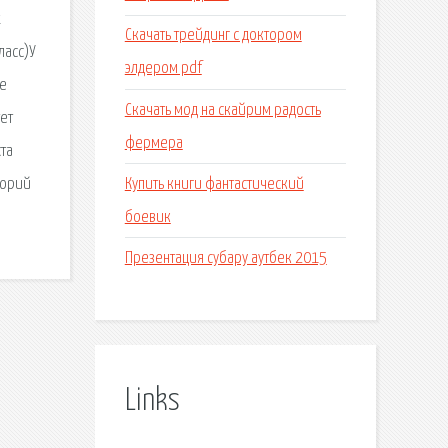
х
Скачать трейдинг с доктором
ласс)У
элдером pdf
те
Скачать мод на скайрим радость
ет
фермера
ста
Купить книги фантастический
горий
боевик
Презентация субару аутбек 2015
Links