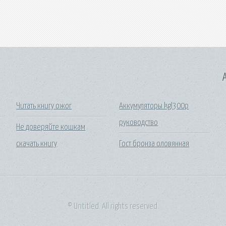
A
Читать книгу ожог
Аккумуляторы kgl300p
руководство
Не доверяйте кошкам
скачать книгу
Гост бронза оловянная
© Untitled. All rights reserved.