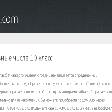
l.com
ные числа 10 класс
ласс) У каждого учителя с годами накапливается определенный
ственные методы. Презентация к уроку по математике (4 класс) по теме
териалы, размещенные на сайте, созданы авторами сайта либо размещен
ительно для ознакомления. Вы можете приобрести продукцию через
ЕНТАНА-ГРАФ», «АСТРЕЛЬ», а также «ЭКСМО», «АСТ» и «МИФ» на book24.r