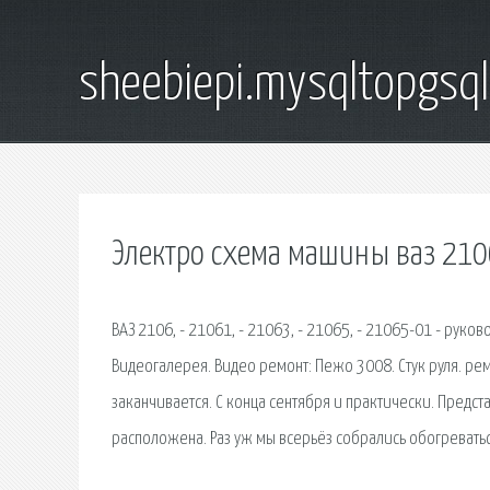
sheebiepi.mysqltopgsq
Электро схема машины ваз 210
ВАЗ 2106, - 21061, - 21063, - 21065, - 21065-01 - руко
Видеогалерея. Видео ремонт: Пежо 3008. Стук руля. рем
заканчивается. С конца сентября и практически. Предст
расположена. Раз уж мы всерьёз собрались обогреватьс