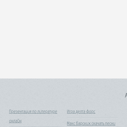
A
Презентация по литературе
Игра делта форс
онлайн
Макс барских скачать песни