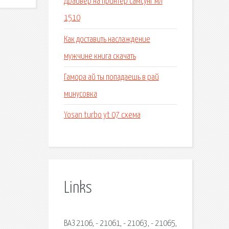
Драйвер на принтер самсунг мл
1510
Как доставить наслаждение
мужчине книга скачать
Гамора ай ты попадаешь в рай
минусовка
Yosan turbo yt 07 схема
Links
ВАЗ 2106, - 21061, - 21063, - 21065,