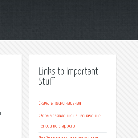
Links to Important
Stuff
Скачать песни наивная
ы
Форма заявления на назначение
пенсии по старости