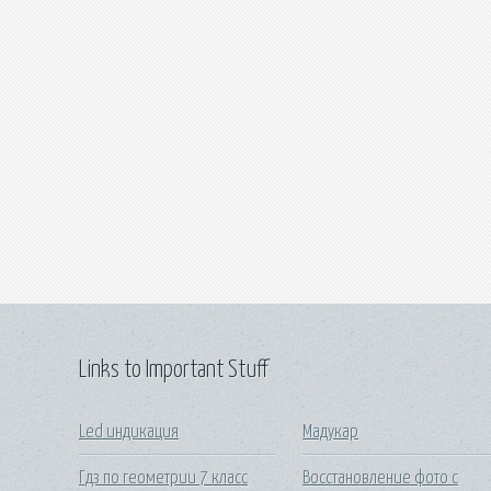
Links to Important Stuff
Led индикация
Мадукар
Гдз по геометрии 7 класс
Восстановление фото с