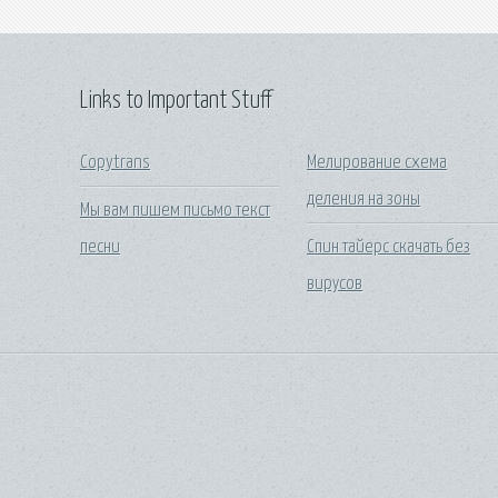
Links to Important Stuff
Copytrans
Мелирование схема
деления на зоны
Мы вам пишем письмо текст
песни
Спин тайерс скачать без
вирусов