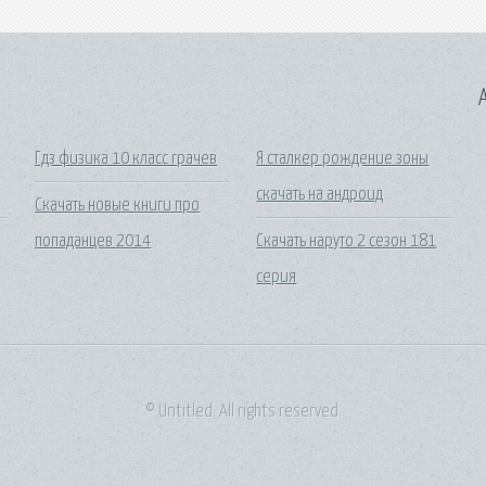
A
Гдз физика 10 класс грачев
Я сталкер рождение зоны
скачать на андроид
Скачать новые книги про
попаданцев 2014
Скачать наруто 2 сезон 181
серия
© Untitled. All rights reserved.