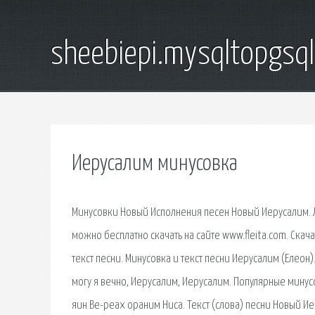
sheebiepi.mysqltopgsq
Иерусалим минусовка
Минусовки Новый Исполнения песен Новый Иерусалим. Л
можно бесплатно скачать на сайте www.fleita.com. Скач
текст песни. Минусовка и текст песни Иерусалим (Елеон)
могу я вечно, Иерусалим, Иерусалим. Популярные минусо
яин Ве-реах ораним Ниса. Текст (слова) песни Новый Ие