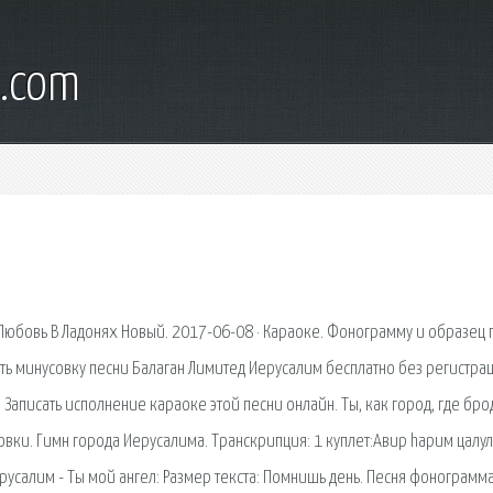
l.com
юбовь В Ладонях Новый. 2017-06-08 · Караоке. Фонограмму и образец 
ать минусовку песни Балаган Лимитед Иерусалим бесплатно без регистра
. Записать исполнение караоке этой песни онлайн. Ты, как город, где бро
вки. Гимн города Иерусалима. Транскрипция: 1 куплет:Авир hарим цалул
русалим - Ты мой ангел: Размер текста: Помнишь день. Песня фонограмма