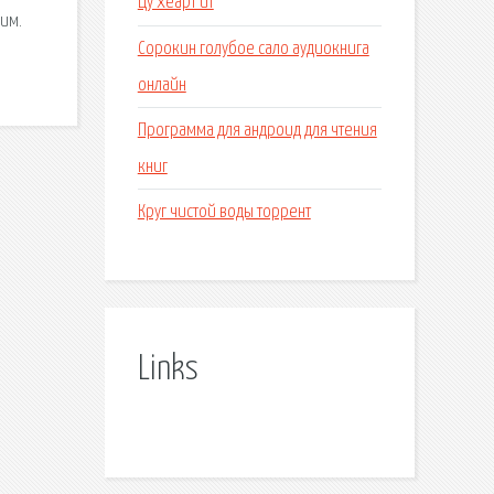
Цу хеарт ит
лим.
Сорокин голубое сало аудиокнига
онлайн
Программа для андроид для чтения
книг
Круг чистой воды торрент
Links