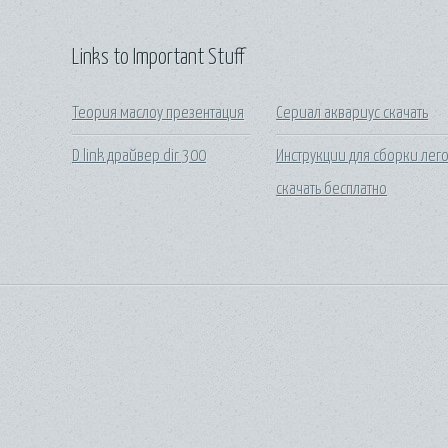
Links to Important Stuff
Теория маслоу презентация
Сериал аквариус скачать
D link драйвер dir 300
Инструкции для сборки лег
скачать бесплатно