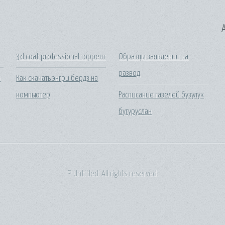
A
3d coat professional торрент
Образцы заявлении на
развод
о
Как скачать энгри бердз на
компьютер
Расписание газелей бузулук
бугуруслан
© Untitled. All rights reserved.