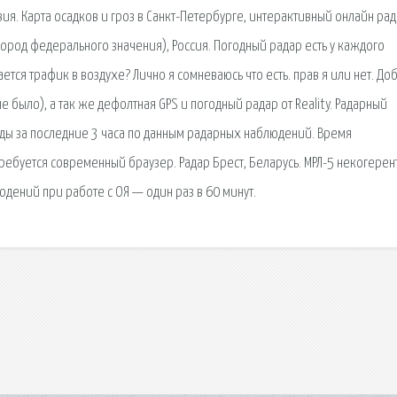
я. Карта осадков и гроз в Санкт-Петербурге, интерактивный онлайн рад
город федерального значения), Россия. Погодный радар есть у каждого
тся трафик в воздухе? Лично я сомневаюсь что есть. прав я или нет. До
е было), а так же дефолтная GPS и погодный радар от Reality. Радарный
оды за последние 3 часа по данным радарных наблюдений. Время
ребуется современный браузер. Радар Брест, Беларусь. МРЛ-5 некогерен
юдений при работе с ОЯ — один раз в 60 минут.