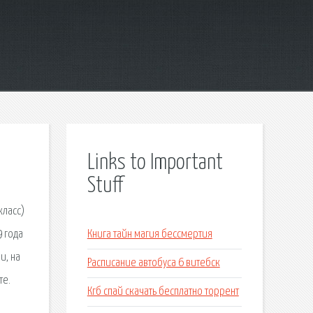
Links to Important
Stuff
класс)
9 года
Книга тайн магия бессмертия
и, на
Расписание автобуса 6 витебск
те.
Кгб спай скачать бесплатно торрент