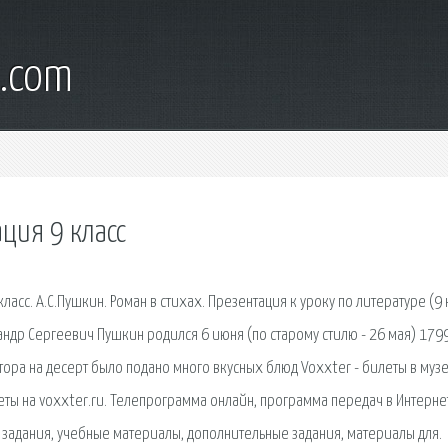
l.com
ция 9 класс
класс. А.С.Пушкин. Роман в стихах. Презентация к уроку по литературе (9 
андр Сергеевич Пушкин родился 6 июня (по старому стилю - 26 мая) 179
тора на десерт было подано много вкусных блюд Voxxter - билеты в музе
еты на voxxter.ru. Телепрограмма онлайн, программа передач в Интерне
 задания, учебные материалы, дополнительные задания, материалы для.