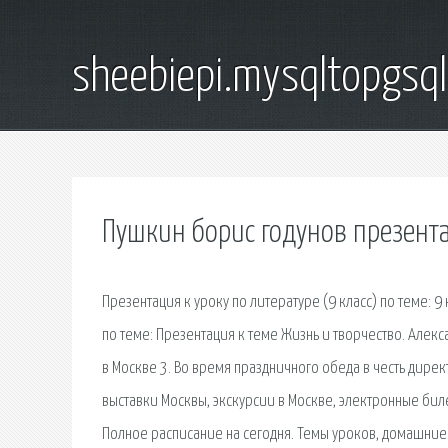
sheebiepi.mysqltopgsq
Пушкин борис годунов презента
Презентация к уроку по литературе (9 класс) по теме: 9 
по теме: Презентация к теме Жизнь и творчество. Алекс
в Москве 3. Во время праздничного обеда в честь дирек
выставки Москвы, экскурсии в Москве, электронные бил
Полное расписание на сегодня. Темы уроков, домашние