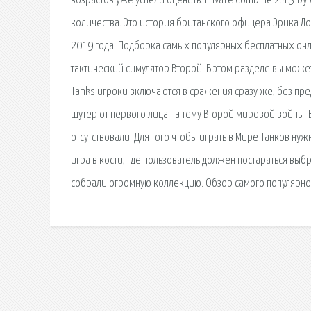
возрастов уже успели оценить. Private Combine 2.4.3 by
количества. Это история британского офицера Эрика Л
2019 года. Подборка самых популярных бесплатных онлай
тактический симулятор Второй. В этом разделе вы может
Tanks игроки включаются в сражения сразу же, без пре
шутер от первого лица на тему Второй мировой войны. 
отсутствовали. Для того чтобы играть в Мире Танков ну
игра в кости, где пользователь должен постараться выб
собрали огромную коллекцию. Обзор самого популярного