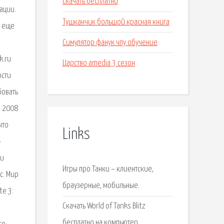
скачать бесплатно
рации.
Тушканчик большой красная книга
ы еще
Симулятор фанук чпу обучение
k.ru
Царство amedia 3 сезон
ости
бовать
я 2008
что
Links
-
ни
Игры про Танки – клиентские,
с. Мир
браузерные, мобильные.
te 3:
Скачать World of Tanks Blitz
бесплатно на компьютер.