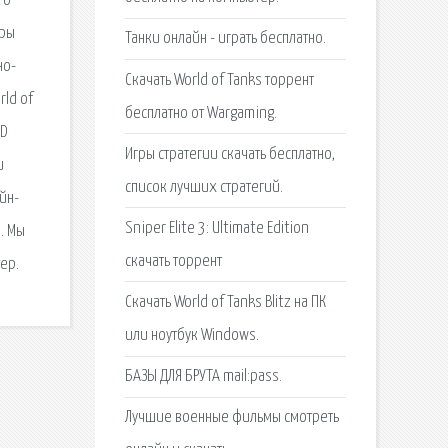
го
еры
Танки онлайн - играть бесплатно.
но-
Скачать World of Tanks торрент
rld of
бесплатно от Wargaming.
3D
Игры стратегии скачать бесплатно,
и
список лучших стратегий.
йн-
Sniper Elite 3: Ultimate Edition
. Мы
скачать торрент
ер.
Скачать World of Tanks Blitz на ПК
или ноутбук Windows.
БАЗЫ ДЛЯ БРУТА mail:pass.
Лучшие военные фильмы смотреть