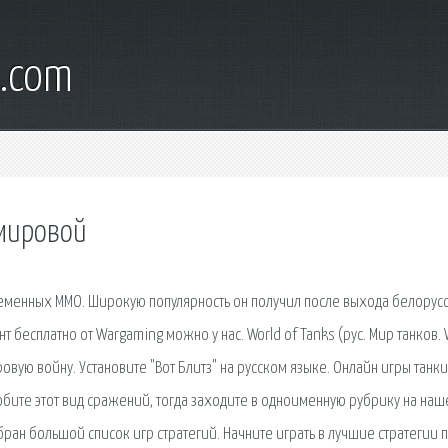
l.com
 мировой
ременных ММО. Широкую популярность он получил после выхода белорус
ент бесплатно от Wargaming можно у нас. World of Tanks (рус. Мир танков. 
ировую войну. Установите "Вот Блитз" на русском языке. Онлайн игры танки
любите этот вид сражений, тогда заходите в одноименную рубрику на на
ран большой список игр стратегий. Начните играть в лучшие стратегии 