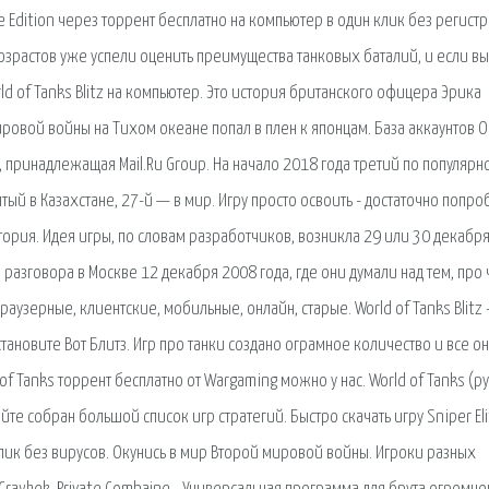
ate Edition через торрент бесплатно на компьютер в один клик без регист
озрастов уже успели оценить преимущества танковых баталий, и если в
orld of Tanks Blitz на компьютер. Это история британского офицера Эрика
овой войны на Тихом океане попал в плен к японцам. База аккаунтов O
 принадлежащая Mail.Ru Group. На начало 2018 года третий по популярн
тый в Казахстане, 27-й — в мир. Игру просто освоить - достаточно попро
стория. Идея игры, по словам разработчиков, возникла 29 или 30 декабр
 разговора в Москве 12 декабря 2008 года, где они думали над тем, про 
браузерные, клиентские, мобильные, онлайн, старые. World of Tanks Blitz 
тановите Вот Блитз. Игр про танки создано ограмное количество и все о
of Tanks торрент бесплатно от Wargaming можно у нас. World of Tanks (ру
йте собран большой список игр стратегий. Быстро скачать игру Sniper Eli
 клик без вирусов. Окунись в мир Второй мировой войны. Игроки разных