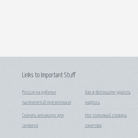
Links to Important Stuff
Россия на рубеже
Как в фотошопе удалить
тысячелетий презентация
надпись
Скачать антивирус для
Нос толковый словарь
сервера
ожегова