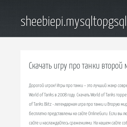
sheebiepi.mysqltopgsq
Скачать игру про танки второй
Дорогой игрок! Игры про танки – это лучший жанр сов
World of Tanks в 2008 году. Скачать World of Tanks торр
of Tanks Blitz - легендарная игра про танки и Вторую м
бесплатно представлены на сайте OnlineGuru. Если вы 
сайте и наслаждайтесь сражениями. На нашем сайте соб