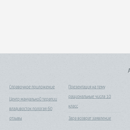
A
Справочное приложение
Презентация на тему
рациональные числа 10
Центр мануальной терапии
класс
владивосток пологая 60
отзывы
Зара возврат заявление