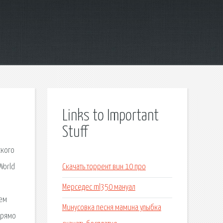
Links to Important
Stuff
ского
World
Скачать торрент вин 10 про
Мерседес ml350 мануал
шем
Минусовка песня мамина улыбка
прямо