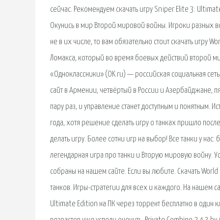
сейчас. Рекомендуем скачать игру Sniper Elite 3: Ultim
Окунись в мир Второй мировой войны. Игроки разных в
не в их числе, то вам обязательно стоит скачать игру W
Ломакса, который во время боевых действий второй мир
«Одноклассники» (OK.ru) — российская социальная сеть,
сайт в Армении, четвёртый в России и Азербайджане, пя
пару раз, и управление станет доступным и понятным. И
года, хотя решение сделать игру о танках пришло после
делать игру. Более сотни игр на выбор! Все танки у нас: 
легендарная игра про танки и Вторую мировую войну. Ус
собраны на нашем сайте. Если вы любите. Скачать World 
танков. Игры-стратегии для всех и каждого. На нашем са
Ultimate Edition на ПК через торрент бесплатно в один