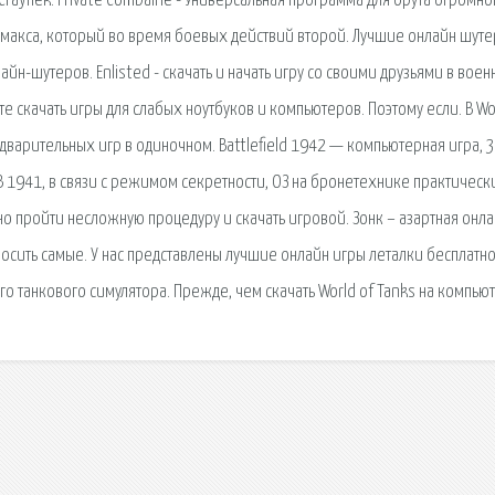
 Crayhek. Private Combaine - Универсальная программа для брута огромно
омакса, который во время боевых действий второй. Лучшие онлайн шут
н-шутеров. Enlisted - скачать и начать игру со своими друзьями в воен
е скачать игры для слабых ноутбуков и компьютеров. Поэтому если. В Wo
дварительных игр в одиночном. Battlefield 1942 — компьютерная игра, 
В 1941, в связи с режимом секретности, ОЗ на бронетехнике практическ
жно пройти несложную процедуру и скачать игровой. Зонк – азартная онла
росить самые. У нас представлены лучшие онлайн игры леталки бесплатно
 танкового симулятора. Прежде, чем скачать World of Tanks на компьют