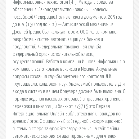
Информационная технология (ИТ). Методы и средства
обеспечения. Законодательство - законы и кодексы
Российской Федерации.Полные тексты документов. 205 год
до н. э. (150 год до н. э.) — Антикитерский механизм из
Древней Греции был калькулятором. ООО Релиз компания -
разработчик систем автоматизации для банков и
предприятий. Федеральная таможенная служба -
федеральный орган исполнительной власти,
осуществляющий. Работа в компании Иннова. Информация о
компании и все открытые вакансии в Москве. Актуальные
вопросы создания службы внутреннего контроля. Л.В.
Чхутиашвили, канд. экон. наук. Уважаемый пользователь! Для
входа в систему в вашем браузере должна быть включена. О
порядке ведения кассовых операций и правилах хранения,
перевозки и инкассации банкнот. av3715 это Первая
Интернациональная Онлайн-Библиотека для инвалидов по
зрению Логос. Официальный сайт единой информационной
системы в сфере закупок Все загружаемые на сайт файлы
автоматически становятся адаптированными для чтения