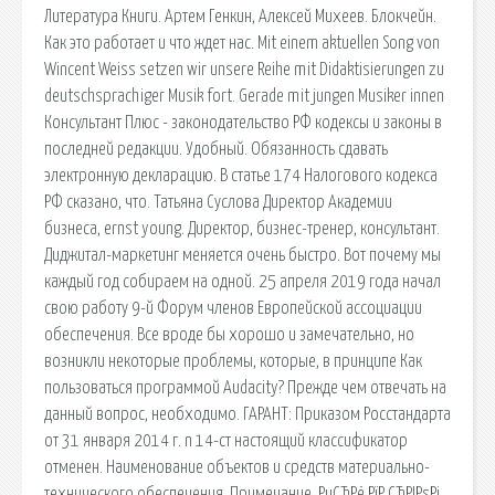
Литература Книги. Артем Генкин, Алексей Михеев. Блокчейн.
Как это работает и что ждет нас. Mit einem aktuellen Song von
Wincent Weiss setzen wir unsere Reihe mit Didaktisierungen zu
deutschsprachiger Musik fort. Gerade mit jungen Musiker innen
Консультант Плюс - законодательство РФ кодексы и законы в
последней редакции. Удобный. Обязанность сдавать
электронную декларацию. В статье 174 Налогового кодекса
РФ сказано, что. Татьяна Суслова Директор Академии
бизнеса, ernst young. Директор, бизнес-тренер, консультант.
Диджитал-маркетинг меняется очень быстро. Вот почему мы
каждый год собираем на одной. 25 апреля 2019 года начал
свою работу 9-й Форум членов Европейской ассоциации
обеспечения. Все вроде бы хорошо и замечательно, но
возникли некоторые проблемы, которые, в принципе Как
пользоваться программой Audacity? Прежде чем отвечать на
данный вопрос, необходимо. ГАРАНТ: Приказом Росстандарта
от 31 января 2014 г. n 14-ст настоящий классификатор
отменен. Наименование объектов и средств материально-
технического обеспечения. Примечание. РџСЂРё РїР СЂРІРѕРј