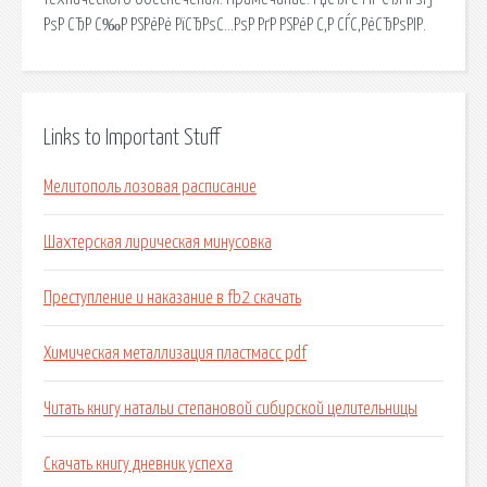
РѕР СЂР С‰Р РЅРёРё РїСЂРѕС…РѕР РґР РЅРёР С‚Р СЃС‚РёСЂРѕРІР.
Links to Important Stuff
Мелитополь лозовая расписание
Шахтерская лирическая минусовка
Преступление и наказание в fb2 скачать
Химическая металлизация пластмасс pdf
Читать книгу натальи степановой сибирской целительницы
Скачать книгу дневник успеха