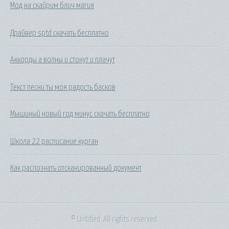
Мод на скайрим блич магия
Драйвер sptd скачать бесплатно
Аккорды а волны и стонут и плачут
Текст песни ты моя радость басков
Мышиный новый год минус скачать бесплатно
Школа 22 расписание курган
Как распознать отсканированный документ
© Untitled. All rights reserved.