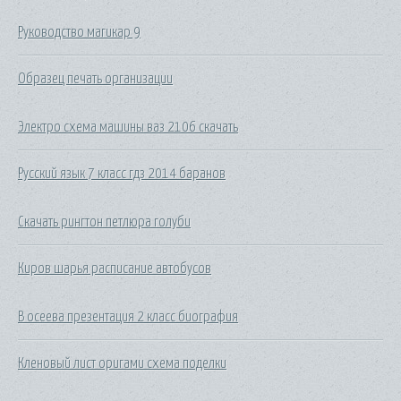
Руководство магикар 9
Образец печать организации
Электро схема машины ваз 2106 скачать
Русский язык 7 класс гдз 2014 баранов
Скачать рингтон петлюра голуби
Киров шарья расписание автобусов
В осеева презентация 2 класс биография
Кленовый лист оригами схема поделки