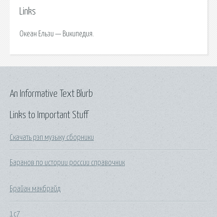
Links
Океан Ельзи — Википедия.
An Informative Text Blurb
Links to Important Stuff
Скачать рэп музыку сборники
Баранов по истории россии справочник
Брайан макбрайд
1с7