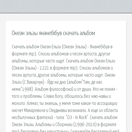
Океан эльзы янанебібув скачать альбом
Скачать альбом Океан Ельзи (Океан Эльзы) - Янанебібув в
формате mp3. Списки альбомов и песен артиста, другие
альбомы, которые часто ищут. Скачать альбом Океан Ельзи
(Океан Эльзы) - 1221 в формате mp3. Списки альбомов и
песен артиста, другие альбомы, которые часто ищут. Океан
Эльзи (С.Вакарчук) - Йду на дно (альбом"Там, де нас
нема"1998). Альбом философский и от души. Кто не понял -
того и проблемы. Слава богу, обошлось без чаю-кавы и
мохито. Алмаз, ты знаешь, у меня тоже какие-то ассоциации
насчет Макаревича и Окуджавы возникали. А еще из области
несбыточных фантазий - типа: "ОЭ - In Rock". Скачать альбом
Океан Эльзы. Альбомы и Сборники (1996-2010) в формате
mp3 бесплатно без регистрации. Скачивайте бесплатный мп3