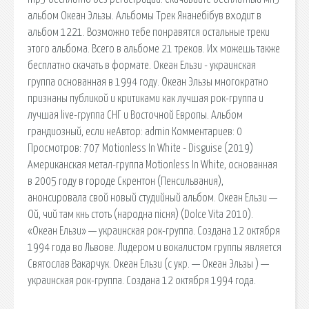
альбом Океан Эльзы. Альбомы Трек Янанебібув входит в
альбом 1221. Возможно тебе понравятся остальные треки
этого альбома. Всего в альбоме 21 треков. Их можешь также
бесплатно скачать в формате. Океан Ельзи - украинская
группа основанная в 1994 году. Океан Эльзы многократно
признаны публикой и критиками как лучшая рок-группа и
лучшая live-группа СНГ и Восточной Европы. Альбом
грандиозный, если неАвтор: admin Комментариев: 0
Просмотров: 707 Motionless In White - Disguise (2019)
Американская метал-группа Motionless In White, основанная
в 2005 году в городе Скрентон (Пенсильвания),
анонсировала свой новый студийный альбом. Океан Ельзи —
Ой, чий там кнь стоть (народна пісня) (Dolce Vita 2010).
«Океан Ельзи» — украинская рок-группа. Создана 12 октября
1994 года во Львове. Лидером и вокалистом группы является
Святослав Вакарчук. Океан Ельзи (с укр. — Океан Эльзы ) —
украинская рок-группа. Создана 12 октября 1994 года.