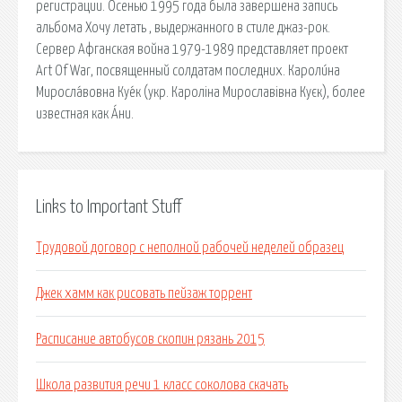
регистрации. Осенью 1995 года была завершена запись
альбома Хочу летать , выдержанного в стиле джаз-рок.
Сервер Афганская война 1979-1989 представляет проект
Art Of War, посвященный солдатам последних. Кароли́на
Миросла́вовна Куе́к (укр. Кароліна Мирославівна Куєк), более
известная как А́ни.
Links to Important Stuff
Трудовой договор с неполной рабочей неделей образец
Джек хамм как рисовать пейзаж торрент
Расписание автобусов скопин рязань 2015
Школа развития речи 1 класс соколова скачать