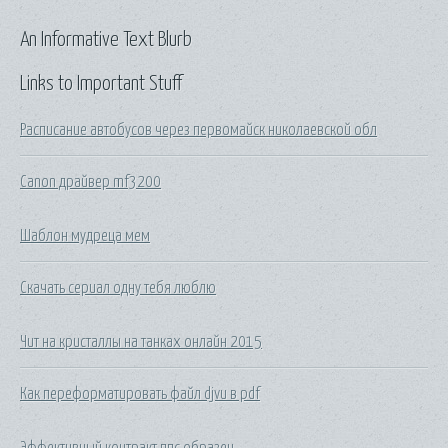
An Informative Text Blurb
Links to Important Stuff
Расписание автобусов через первомайск николаевской обл
Canon драйвер mf3200
Шаблон мудреца мем
Скачать сериал одну тебя люблю
Чит на кристаллы на танках онлайн 2015
Как переформатировать файл djvu в pdf
Эффективный контракт ппс образец