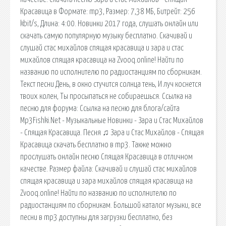
Красавица в Формате: mp3, Размер: 7,38 MБ, Битрейт: 256
kbit/s, Длина: 4:00. Новинки 2017 года, слушать онлайн или
скачать самую популярную музыку бесплатно. Скачивай и
слушай стас михайлов спящая красавица и зара и стас
михайлов спящая красавица на Zvooq.online! Найти по
названию по исполнителю по радиостанциям по сборникам.
Текст песни День, в окно стучится солнца тень, И луч коснется
твоих колен, Ты просыпаться не собираешься. Ссылка на
песню для форума: Ссылка на песню для блога/сайта
Mp3Fishki.Net - Музыкальные Новинки - Зара и Стас Михайлов
- Спящая Красавица. Песня ♫ Зара и Стас Михайлов - Спящая
Красавица скачать бесплатно в mp3. Также можно
прослушать онлайн песню Спящая Красавица в отличном
качестве. Размер файла: Скачивай и слушай стас михайлов
спящая красавица и зара михайлов спящая красавица на
Zvooq.online! Найти по названию по исполнителю по
радиостанциям по сборникам. Большой каталог музыки, все
песни в mp3 доступны для загрузки бесплатно, без